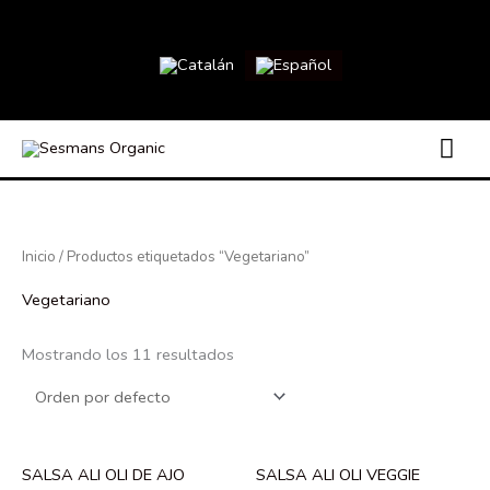
Ir
al
contenido
ME
PRI
Inicio
/ Productos etiquetados “Vegetariano”
Vegetariano
Mostrando los 11 resultados
SALSA ALI OLI DE AJO
SALSA ALI OLI VEGGIE