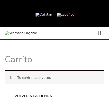
Ir
al
contenido
ME
PRI
Carrito
Tu carrito está vacío.
VOLVER A LA TIENDA